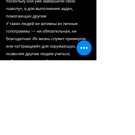
поскольку они уже завершили свою
«школу», а для выполнения задач,
помогающих другим.
У таких людей не активны их личные
голограммы — ни обязательная, ни
благодатная. Их жизнь служит примером
или «аттракцией» для окружающих,
позволяя другим людям учиться,
наблюдая за их игрой.
Previous
Next
МОИ КОНТАКТЫ
e-mail:
OxiIifeart@gmail.com
VK
Telegram