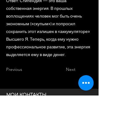
Ответ: Стипендия — это ваша
собственная энергия. В прошлых
воплощениях человек мог быть очень
экономным («скупым») и попросил
сохранить этот излишек в «аккумуляторе»
Высшего Я. Теперь, когда ему нужно
профессиональное развитие, эта энергия
выделяется ему в виде денег.
Previous
Next
МОИ КОНТАКТЫ
e-mail:
OxiIifeart@gmail.com
VK
Telegram
Instagram
YouTube