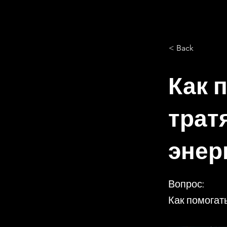
< Back
Как 
трат
энер
Вопрос:
Как помогат