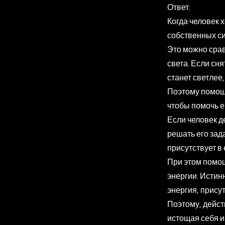
Ответ:
Когда человек 
собственных си
Это можно срав
света. Если сня
станет светлее
Поэтому помощь
чтобы помочь е
Если человек д
решать его зада
присутствует в
При этом помощ
энергии. Истин
энергия, прису
Поэтому, дейст
истощая себя и