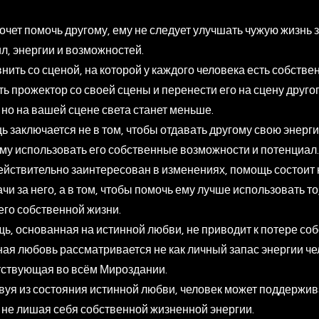
хочет помочь другому, ему не следует улучшать чужую жизнь з
л, энергии и возможностей.
нить со сценой, на которой у каждого человека есть собстве
ть прожектор со своей сцены и перенести его на сцену друго
, но на вашей сцене света станет меньше.
 заключается не в том, чтобы отдавать другому свою энергию
му использовать его собственные возможности и потенциал.
ействительно заинтересован в изменениях, помощь состоит н
чи за него, а в том, чтобы помочь ему лучше использовать то
 его собственной жизни.
ь, основанная на истинной любви, не приводит к потере со
ная любовь рассматривается не как личный запас энергии чел
тствующая во всём Мироздании.
вуя из состояния истинной любви, человек может поддержива
 не лишая себя собственной жизненной энергии.