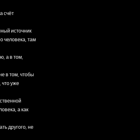
а счёт
нный источник
го человека, там
, а в том,
е в том, чтобы
, что уже
бственной
овека, а как
ть другого, не