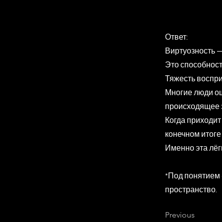
Ответ:
Виртуозность —
Это способнос
Тяжесть воспри
Многие люди ош
происходящее з
Когда приходит 
конечном итоге
Именно эта лёг
*Под понятием 
пространство.
Previous