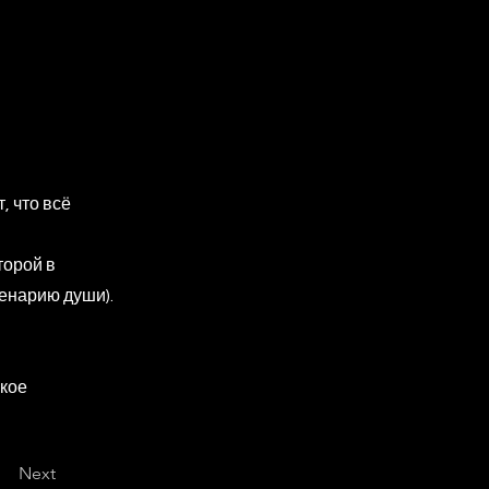
, что всё
торой в
ценарию души).
ское
Next