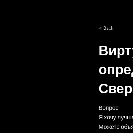
< Back
Вирт
опре
Свер
Вопрос:
Я хочу лучше
Можете объя